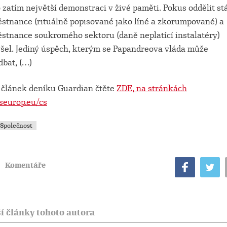
o zatím největší demonstraci v živé paměti. Pokus oddělit st
stnance (rituálně popisované jako líné a zkorumpované) a
stnance soukromého sektoru (daně neplatící instalatéry)
šel. Jediný úspěch, kterým se Papandreova vláda může
dbat, (…)
 článek deníku Guardian čtěte
ZDE, na stránkách
seurop.eu/cs
Společnost
Komentáře
í články tohoto autora