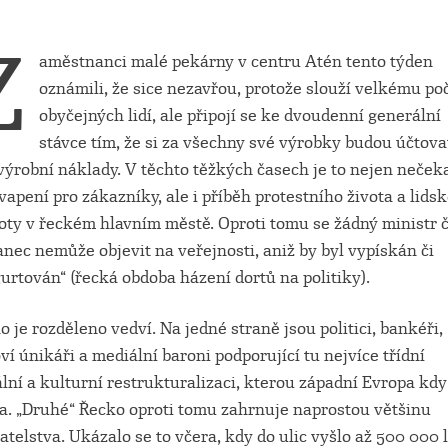
Z
aměstnanci malé pekárny v centru Atén tento týden
oznámili, že sice nezavřou, protože slouží velkému po
obyčejných lidí, ale připojí se ke dvoudenní generální
stávce tím, že si za všechny své výrobky budou účtova
výrobní náklady. V těchto těžkých časech je to nejen neček
vapení pro zákazníky, ale i příběh protestního života a lids
oty v řeckém hlavním městě. Oproti tomu se žádný ministr č
anec nemůže objevit na veřejnosti, aniž by byl vypískán či
gurtován“ (řecká obdoba házení dortů na politiky).
o je rozděleno vedví. Na jedné straně jsou politici, bankéři,
ví únikáři a mediální baroni podporující tu nejvíce třídní
ální a kulturní restrukturalizaci, kterou západní Evropa kdy
la. „Druhé“ Řecko oproti tomu zahrnuje naprostou většinu
atelstva. Ukázalo se to včera, kdy do ulic vyšlo až 500 000 l