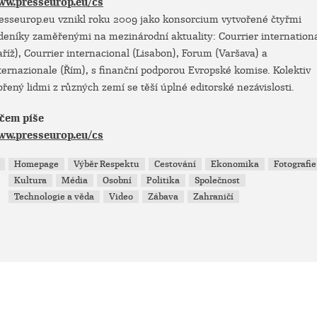
ww.presseurop.eu/cs
esseurop.eu vznikl roku 2009 jako konsorcium vytvořené čtyřmi
deníky zaměřenými na mezinárodní aktuality: Courrier internation
aříž), Courrier internacional (Lisabon), Forum (Varšava) a
ternazionale (Řím), s finanční podporou Evropské komise. Kolektiv
ořený lidmi z různých zemí se těší úplné editorské nezávislosti.
čem píše
ww.presseurop.eu/cs
Homepage
Výběr Respektu
Cestování
Ekonomika
Fotografie
Kultura
Média
Osobní
Politika
Společnost
Technologie a věda
Video
Zábava
Zahraničí