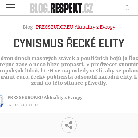
Respekt
Vy
Blog |
PRESSEUROP.EU Aktuality z Evropy
CYNISMUS ŘECKÉ ELITY
 dvou dnech masových stávek a pouličních bojů je Ře
řejmě zase o něco blíže propasti. V předvečer summi
ropských lídrů, kteří se naposledy sešli, aby se pokus
hránit euro, řecký publicista odsoudil národní elity, k
zemi do této situace přivedly.
PRESSEUROP.EU Aktuality z Evropy
27. 10. 2011 11:10