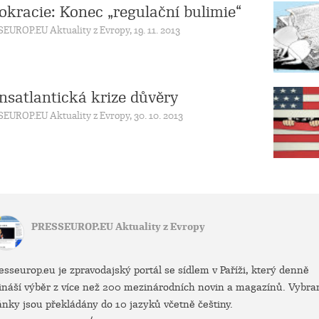
okracie: Konec „regulační bulimie“
EUROP.EU Aktuality z Evropy, 19. 11. 2013
nsatlantická krize důvěry
EUROP.EU Aktuality z Evropy, 30. 10. 2013
PRESSEUROP.EU Aktuality z Evropy
esseurop.eu je zpravodajský portál se sídlem v Paříži, který denně
ináší výběr z více než 200 mezinárodních novin a magazínů. Vybra
ánky jsou překládány do 10 jazyků včetně češtiny.