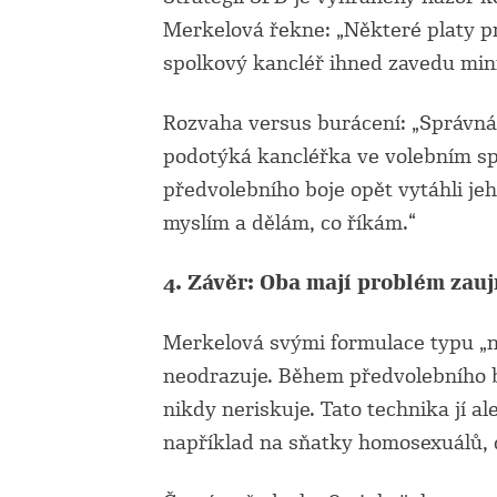
Merkelová řekne: „Některé platy pr
spolkový kancléř ihned zavedu mini
Rozvaha versus burácení: „Správná v
podotýká kancléřka ve volebním sp
předvolebního boje opět vytáhli jeh
myslím a dělám, co říkám.“
4. Závěr: Oba mají problém zauj
Merkelová svými formulace typu „n
neodrazuje. Během předvolebního b
nikdy neriskuje. Tato technika jí al
například na sňatky homosexuálů, d