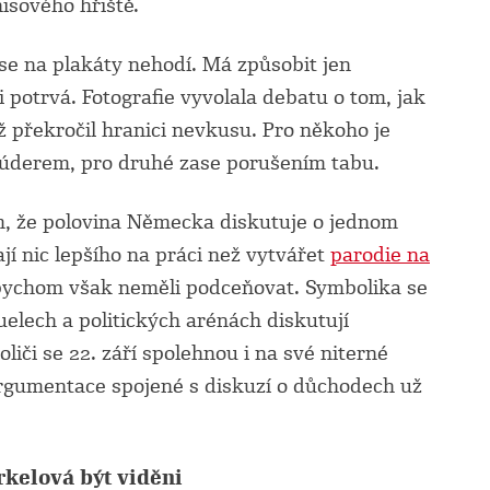
nisového hřiště.
se na plakáty nehodí. Má způsobit jen
i potrvá. Fotografie vyvolala debatu o tom, jak
ž překročil hranici nevkusu. Pro někoho je
 úderem, pro druhé zase porušením tabu.
m, že polovina Německa diskutuje o jednom
jí nic lepšího na práci než vytvářet
parodie na
bychom však neměli podceňovat. Symbolika se
duelech a politických arénách diskutují
liči se 22. září spolehnou i na své niterné
Argumentace spojené s diskuzí o důchodech už
rkelová být viděni