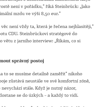
ostě není v pořádku,“ říká Steinbrück: „Jako
mální mzdu ve výši 8,50 eur.“
ěc není vždy ta, která je řečena nejhlasitěji,“
otu CDU. Steinbrückovi stratégové do
o větu z jarního interview: „Říkám, co si
mout správný postoj
a to se musíme detailně zaměřit“ nikoho
oje zůstává neustále ve své komfortní zóně,
e nevychází stále. Když je nutný názor,
ostane se do úzkých – a každý to vidí.