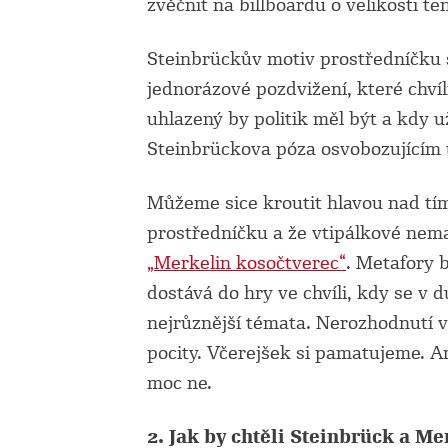
zvěčnit na billboardu o velikosti te
Steinbrückův motiv prostředníčku 
jednorázové pozdvižení, které chvíl
uhlazený by politik měl být a kdy u
Steinbrückova póza osvobozujícím
Můžeme sice kroutit hlavou nad tí
prostředníčku a že vtipálkové nema
„Merkelin kosočtverec“
. Metafory 
dostává do hry ve chvíli, kdy se v 
nejrůznější témata. Nerozhodnutí vo
pocity. Včerejšek si pamatujeme. 
moc ne.
2. Jak by chtěli Steinbrück a Me