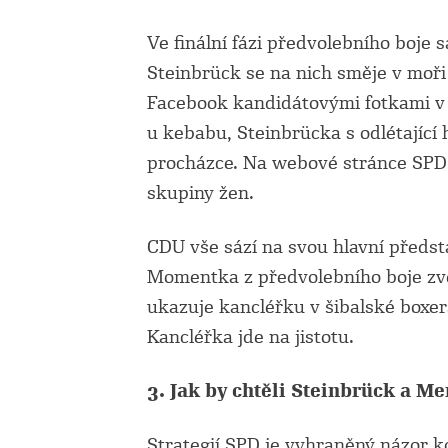
Ve finální fázi předvolebního boje
Steinbrück se na nich směje v moři 
Facebook kandidátovými fotkami v 
u kebabu, Steinbrücka s odlétající
procházce. Na webové stránce SPD
skupiny žen.
CDU vše sází na svou hlavní předsta
Momentka z předvolebního boje zv
ukazuje kancléřku v šibalské boxer
Kancléřka jde na jistotu.
3. Jak by chtěli Steinbrück a Me
Strategií SPD je vyhraněný názor k