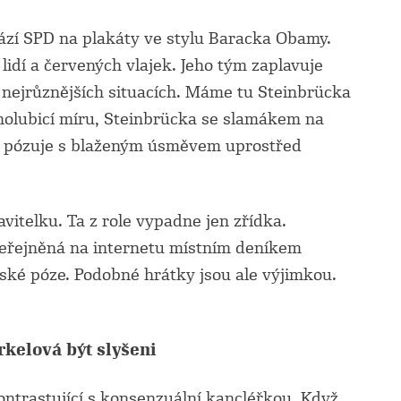
 sází SPD na plakáty ve stylu Baracka Obamy.
lidí a červených vlajek. Jeho tým zaplavuje
nejrůznějších situacích. Máme tu Steinbrücka
 holubicí míru, Steinbrücka se slamákem na
 pózuje s blaženým úsměvem uprostřed
vitelku. Ta z role vypadne jen zřídka.
eřejněná na internetu místním deníkem
ské póze. Podobné hrátky jsou ale výjimkou.
rkelová být slyšeni
ontrastující s konsenzuální kancléřkou. Když