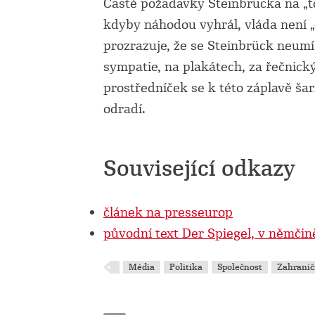
Časté požadavky Steinbrücka na „to
kdyby náhodou vyhrál, vláda není 
prozrazuje, že se Steinbrück neumí
sympatie, na plakátech, za řečnick
prostředníček se k této záplavě š
odradí.
Související odkazy
článek na presseurop
původní text Der Spiegel, v němčin
Média
Politika
Společnost
Zahranič