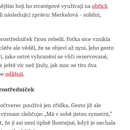
ějším boji ho stratégové využívají na
obřích
i následující zprávu: Merkelová – solidní,
rostředníček čirou rebelií. Fotka sice vznikla
éře ale věděl, že se objeví až nyní. Jeho gesto
, jako ostré vyhranění se vůči rezervované,
ještě víc než jindy, jak moc se tito dva
ebe
odlišují
.
prostředníček
čtverec používá jen zřídka. Gesto již ale
ýznam zlehčuje: „Má v sobě jistou symetrii,“
, že jí asi není úplně lhostejné, když je nechala