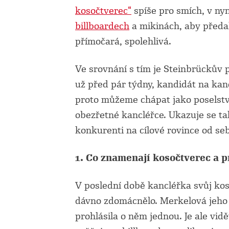
kosočtverec“
spíše pro smích, v nyn
billboardech
a mikinách, aby předal
přímočará, spolehlivá.
Ve srovnání s tím je Steinbrückův p
už před pár týdny, kandidát na kancl
proto můžeme chápat jako poselství
obezřetné kancléřce. Ukazuje se tak 
konkurenti na cílové rovince od s
1. Co znamenají kosočtverec a 
V poslední době kancléřka svůj koso
dávno zdomácnělo. Merkelová jeho v
prohlásila o něm jednou. Je ale vidět