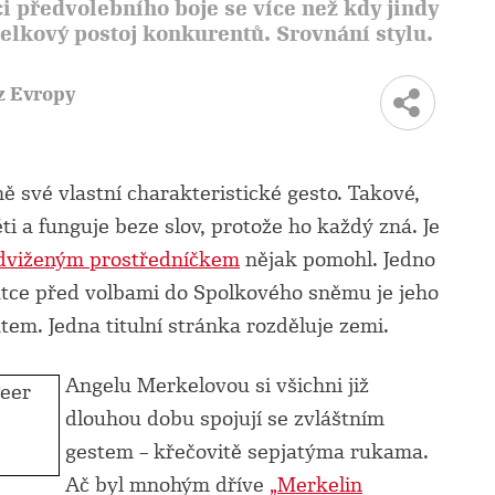
i předvolebního boje se více než kdy jindy
celkový postoj konkurentů. Srovnání stylu.
z Evropy
 své vlastní charakteristické gesto. Takové,
i a funguje beze slov, protože ho každý zná. Je
dviženým prostředníčkem
nějak pomohl. Jedno
tce před volbami do Spolkového sněmu je jeho
em. Jedna titulní stránka rozděluje zemi.
Angelu Merkelovou si všichni již
dlouhou dobu spojují se zvláštním
gestem – křečovitě sepjatýma rukama.
Ač byl mnohým dříve
„Merkelin