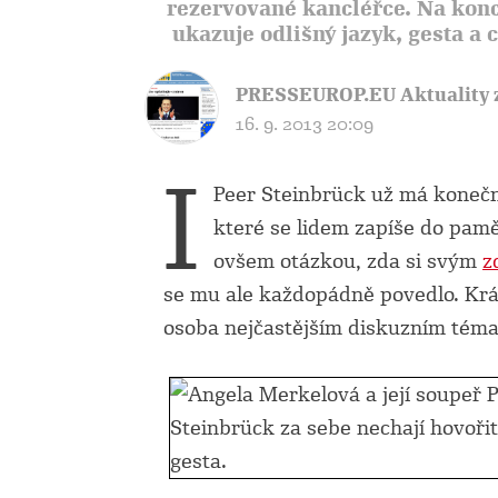
rezervované kancléřce. Na konc
ukazuje odlišný jazyk, gesta a 
PRESSEUROP.EU Aktuality 
16. 9. 2013 20:09
I
Peer Steinbrück už má konečně
které se lidem zapíše do pamět
ovšem otázkou, zda si svým
z
se mu ale každopádně povedlo. Krá
osoba nejčastějším diskuzním témat