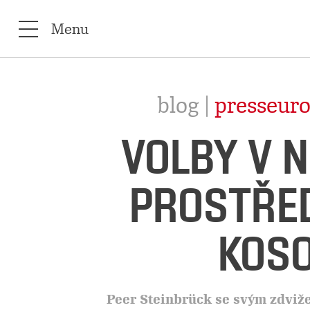
Menu
blog |
presseuro
VOLBY V 
PROSTŘED
KOSO
Peer Steinbrück se svým zdviž