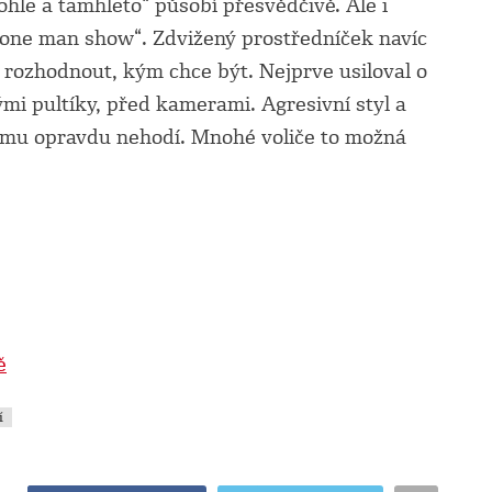
hle a tamhleto“ působí přesvědčivě. Ale i
„one man show“. Zdvižený prostředníček navíc
 rozhodnout, kým chce být. Nejprve usiloval o
ými pultíky, před kamerami. Agresivní styl a
armu opravdu nehodí. Mnohé voliče to možná
ě
í